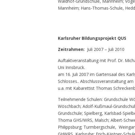
Waldhof-Grundschule, Mannheim; Voge
Mannheim; Hans-Thomas-Schule, Hed
Karlsruher Bildungsprojekt QUS
Zeitrahmen:
Juli 2007 – Juli 2010
Auftaktveranstaltung mit Prof. Dr. Mich
Uni Innsbruck.
am 16. Juli 2007 im Gartensaal des Karl
Schlosses.. Abschlussveranstaltung am 1
u.a. mit Kabarettist Thomas Schreckenb
Teilnehmende Schulen: Grundschule W
Wöschbach; Adolf-Kußmaul-Grundschule,
Grundschule; Spielberg, Karlsbad-Spielb
Thoma GHS/WRS, Malsch; Albert-Schwe
Philippsburg; Turmbergschule, Weingart
GHWRS, Karlsruhe; Erich-Kästner-Schule