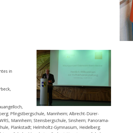
tes in
rbeck,
auangelloch,
berg; Pfingstbergschule, Mannheim; Albrecht-Dürer-
WRS, Mannheim; Steinsbergschule, Sinsheim; Panorama-
ule, Plankstadt; Helmholtz-Gymnasium, Heidelberg;