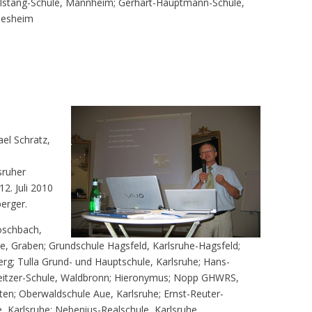
lstang-Schule, Mannheim; Gerhart-Hauptmann-Schule,
desheim
ael Schratz,
sruher
2. Juli 2010
erger.
öschbach,
 Graben; Grundschule Hagsfeld, Karlsruhe-Hagsfeld;
erg; Tulla Grund- und Hauptschule, Karlsruhe; Hans-
itzer-Schule, Waldbronn; Hieronymus; Nopp GHWRS,
en; Oberwaldschule Aue, Karlsruhe; Ernst-Reuter-
, Karlsruhe; Nebenius-Realschule, Karlsruhe.