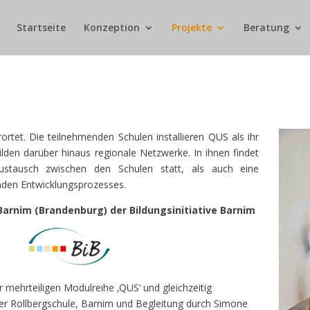
Startseite
Konzeption
Projekte
Beratung
ortet. Die teilnehmenden Schulen installieren QUS als ihr
lden darüber hinaus regionale Netzwerke. In ihnen findet
ustausch zwischen den Schulen statt, als auch eine
enden Entwicklungsprozesses.
Barnim
(Brandenburg) der Bildungsinitiative
Barnim
 2014
r mehrteiligen Modulreihe ‚QUS‘ und gleichzeitig
er Rollbergschule, Barnim und Begleitung durch Simone